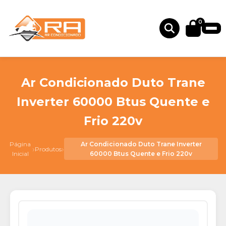
0
Ar Condicionado Duto Trane
Inverter 60000 Btus Quente e
Frio 220v
Página
Ar Condicionado Duto Trane Inverter
›
›
Produtos
Inicial
60000 Btus Quente e Frio 220v