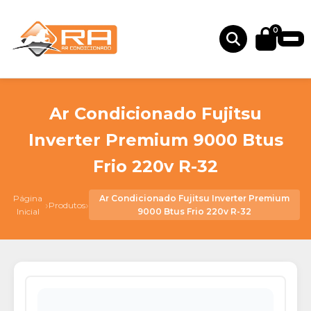
0
Ar Condicionado Fujitsu
Inverter Premium 9000 Btus
Frio 220v R-32
Página
Ar Condicionado Fujitsu Inverter Premium
›
›
Produtos
Inicial
9000 Btus Frio 220v R-32