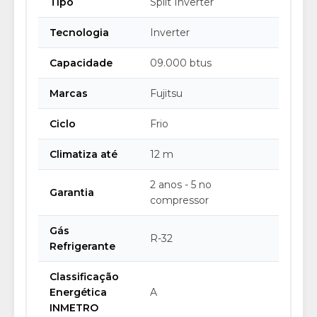
Tipo
Split Inverter
Tecnologia
Inverter
Capacidade
09.000 btus
Marcas
Fujitsu
Ciclo
Frio
Climatiza até
12 m
2 anos - 5 no
Garantia
compressor
Gás
R-32
Refrigerante
Classificação
Energética
A
INMETRO