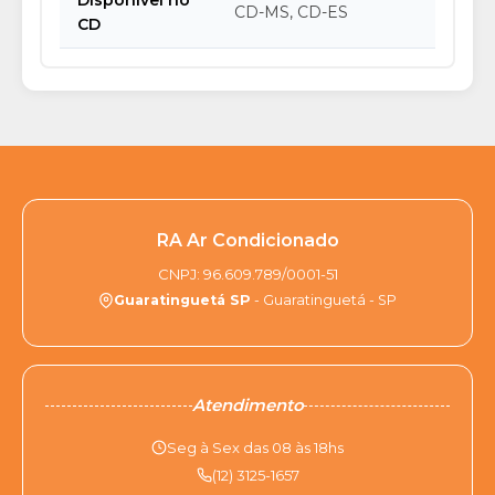
Disponível no
CD-MS, CD-ES
CD
RA Ar Condicionado
CNPJ: 96.609.789/0001-51
Guaratinguetá SP
- Guaratinguetá - SP
Atendimento
Seg à Sex das 08 às 18hs
(12) 3125-1657