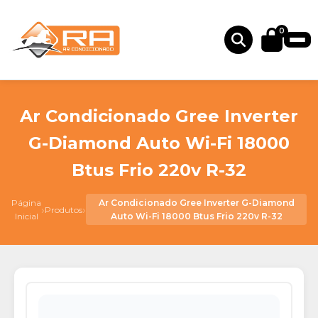
0
Ar Condicionado Gree Inverter
G-Diamond Auto Wi-Fi 18000
Btus Frio 220v R-32
Página
Ar Condicionado Gree Inverter G-Diamond
›
›
Produtos
Inicial
Auto Wi-Fi 18000 Btus Frio 220v R-32